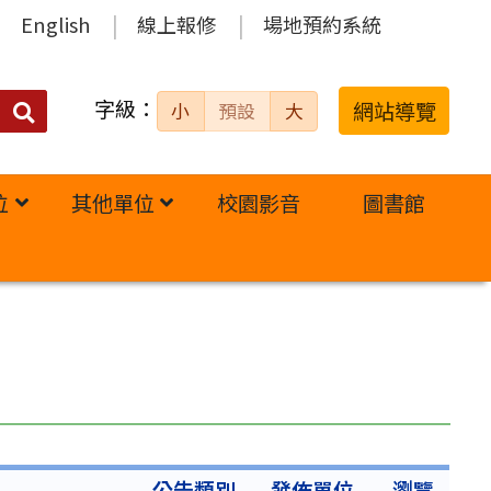
English
線上報修
場地預約系統
字級：
送出
網站導覽
小
預設
大
搜
尋：
位
其他單位
校園影音
圖書館
公告類別
發佈單位
瀏覽