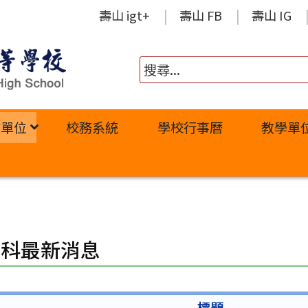
壽山 igt+
壽山 FB
壽山 IG
政單位
校務系統
學校行事曆
教學單
設科最新消息
標題