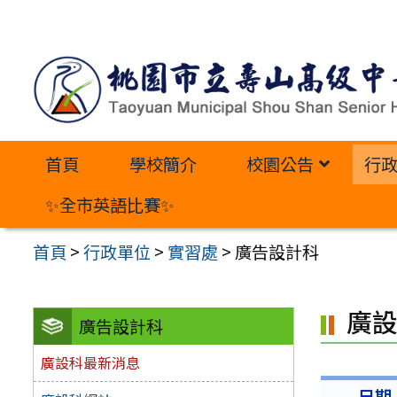
跳
至
主
要
內
首頁
學校簡介
校園公告
行
容
區
✨全市英語比賽✨
首頁
>
行政單位
>
實習處
>
廣告設計科
廣
廣告設計科
廣設科最新消息
日期