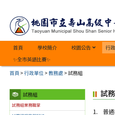
跳
至
主
要
內
首頁
學校簡介
校園公告
行
容
區
✨全市英語比賽✨
首頁
>
行政單位
>
教務處
>
試務組
試
試務組
試務組業務職掌
普通