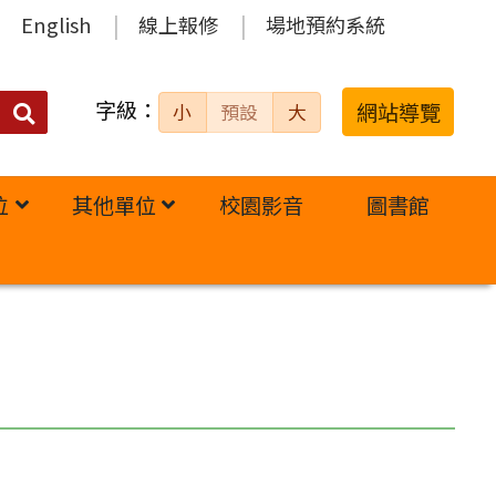
English
線上報修
場地預約系統
字級：
送出
網站導覽
小
預設
大
搜
尋：
位
其他單位
校園影音
圖書館