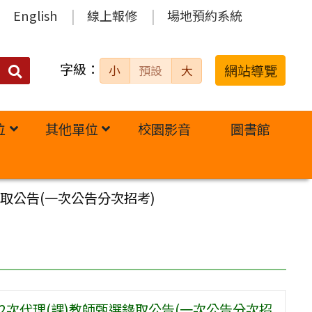
English
線上報修
場地預約系統
字級：
送出
網站導覽
小
預設
大
搜
尋：
位
其他單位
校園影音
圖書館
錄取公告(一次公告分次招考)
2次代理(課)教師甄選錄取公告(一次公告分次招