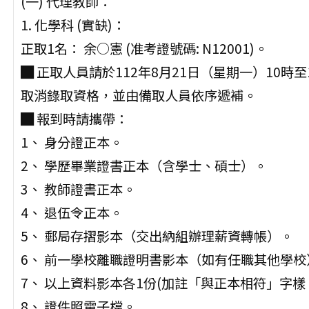
(一) 代理教師：
1. 化學科 (實缺)：
正取1名： 余○憲 (准考證號碼: N12001)。
█ 正取人員請於112年8月21日（星期一）10
取消錄取資格，並由備取人員依序遞補。
█ 報到時請攜帶：
1、 身分證正本。
2、 學歷畢業證書正本（含學士、碩士）。
3、 教師證書正本。
4、 退伍令正本。
5、 郵局存摺影本（交出納組辦理薪資轉帳）。
6、 前一學校離職證明書影本（如有任職其他學校
7、 以上資料影本各1份(加註「與正本相符」字樣
8、 證件照電子檔。