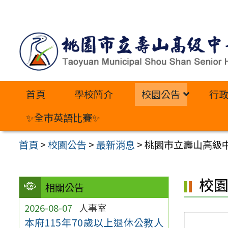
跳
至
主
要
內
首頁
學校簡介
校園公告
行
容
區
✨全市英語比賽✨
首頁
>
校園公告
>
最新消息
>
桃園市立壽山高級中
校
相關公告
2026-08-07
人事室
本府115年70歲以上退休公教人