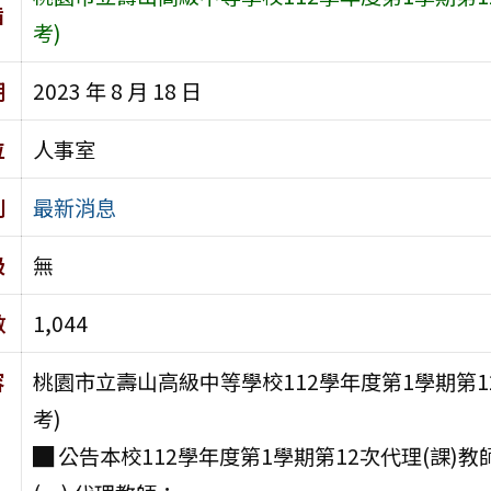
旨
考)
期
2023 年 8 月 18 日
位
人事室
別
最新消息
級
無
數
1,044
容
桃園市立壽山高級中等學校112學年度第1學期第1
考)
█ 公告本校112學年度第1學期第12次代理(課)