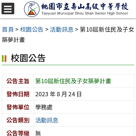
跳
至
選
單
主
首頁
>
校園公告
>
活動訊息
>
第10屆新住民及子女
要
築夢計畫
內
校園公告
容
區
公告主旨
第10屆新住民及子女築夢計畫
發佈日期
2023 年 8 月 24 日
發佈單位
學務處
公告類別
活動訊息
公告等級
無