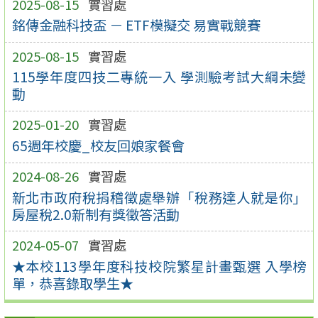
2025-08-15
實習處
銘傳金融科技盃 － ETF模擬交 易實戰競賽
2025-08-15
實習處
115學年度四技二專統一入 學測驗考試大綱未變
動
2025-01-20
實習處
65週年校慶_校友回娘家餐會
2024-08-26
實習處
新北市政府稅捐稽徵處舉辦「稅務達人就是你」
房屋稅2.0新制有獎徵答活動
2024-05-07
實習處
★本校113學年度科技校院繁星計畫甄選 入學榜
單，恭喜錄取學生★