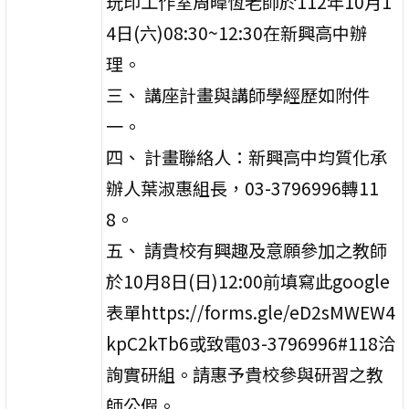
玩印工作室周暐恆老師於112年10月1
4日(六)08:30~12:30在新興高中辦
理。
三、 講座計畫與講師學經歷如附件
一。
四、 計畫聯絡人：新興高中均質化承
辦人葉淑惠組長，03-3796996轉11
8。
五、 請貴校有興趣及意願參加之教師
於10月8日(日)12:00前填寫此google
表單https://forms.gle/eD2sMWEW4
kpC2kTb6或致電03-3796996#118洽
詢實研組。請惠予貴校參與研習之教
師公假。