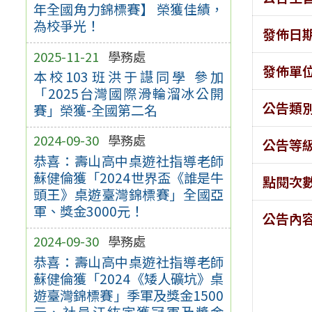
年全國角力錦標賽】 榮獲佳績，
為校爭光！
發佈日
2025-11-21
學務處
發佈單
本校103班洪于譿同學 參加
「2025台灣國際滑輪溜冰公開
公告類
賽」榮獲-全國第二名
2024-09-30
學務處
公告等
恭喜：壽山高中桌遊社指導老師
蘇健倫獲「2024世界盃《誰是牛
點閱次
頭王》桌遊臺灣錦標賽」全國亞
軍、獎金3000元！
公告內
2024-09-30
學務處
恭喜：壽山高中桌遊社指導老師
蘇健倫獲「2024《矮人礦坑》桌
遊臺灣錦標賽」季軍及獎金1500
元、社員江紘宇獲冠軍及獎金