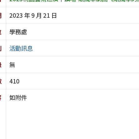
期
2023 年 9 月 21 日
位
學務處
別
活動訊息
級
無
數
410
容
如附件