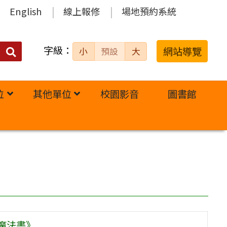
English
線上報修
場地預約系統
字級：
送出
網站導覽
小
預設
大
搜
尋：
位
其他單位
校園影音
圖書館
的魔法書》