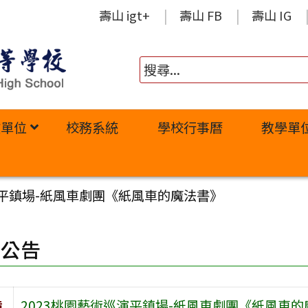
壽山 igt+
壽山 FB
壽山 IG
政單位
校務系統
學校行事曆
教學單
演平鎮場-紙風車劇團《紙風車的魔法書》
園公告
旨
2023桃園藝術巡演平鎮場-紙風車劇團《紙風車