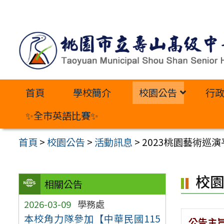
跳
至
主
要
內
首頁
學校簡介
校園公告
行
容
區
✨全市英語比賽✨
首頁
>
校園公告
>
活動訊息
>
2023桃園藝術巡
校
相關公告
2026-03-09
學務處
本校角力隊參加【中華民國115
公告主