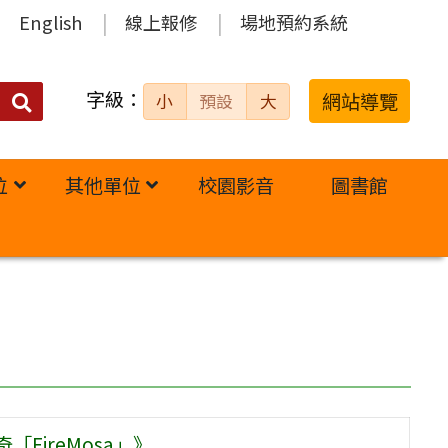
English
線上報修
場地預約系統
字級：
送出
網站導覽
小
預設
大
搜
尋：
位
其他單位
校園影音
圖書館
FireMosa」》