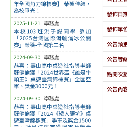
年全國角力錦標賽】 榮獲佳績，
為校爭光！
發佈日
2025-11-21
學務處
發佈單
本校103班洪于譿同學 參加
「2025台灣國際滑輪溜冰公開
公告類
賽」榮獲-全國第二名
2024-09-30
學務處
公告等
恭喜：壽山高中桌遊社指導老師
蘇健倫獲「2024世界盃《誰是牛
點閱次
頭王》桌遊臺灣錦標賽」全國亞
軍、獎金3000元！
公告內
2024-09-30
學務處
恭喜：壽山高中桌遊社指導老師
蘇健倫獲「2024《矮人礦坑》桌
遊臺灣錦標賽」季軍及獎金1500
元、社員江紘宇獲冠軍及獎金