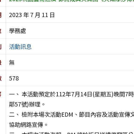
期
2023 年 7 月 11 日
位
學務處
別
活動訊息
級
無
數
578
容
一、 本活動預定於112年7月14日(星期五)晚間7
鄰57號)辦理。
二、 檢附本場次活動EDM、節目內容及活動宣
協助網路宣傳。