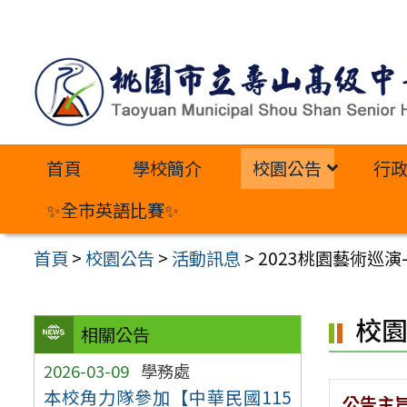
跳
至
主
要
內
首頁
學校簡介
校園公告
行
容
區
✨全市英語比賽✨
首頁
>
校園公告
>
活動訊息
>
2023桃園藝術巡演
校
相關公告
2026-03-09
學務處
本校角力隊參加【中華民國115
公告主