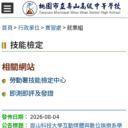
跳
至
選
單
主
首頁
>
行政單位
>
實習處
>
就業組
要
技能檢定
內
容
區
相關網站
勞動署技能檢定中心
即測即評及發證
2026-08-04
崑山科技大學互動媒體與數位娛樂系舉