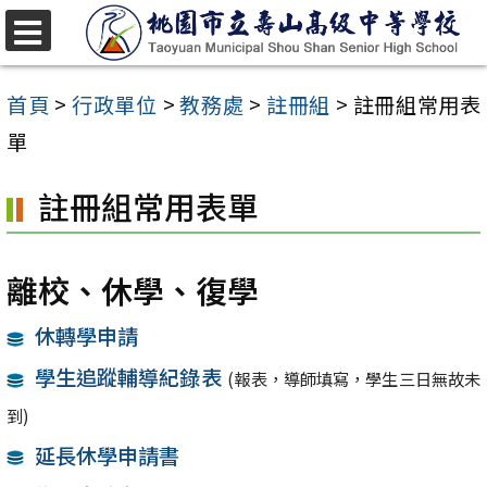
跳
至
選
單
主
首頁
>
行政單位
>
教務處
>
註冊組
>
註冊組常用表
要
單
內
註冊組常用表單
容
區
離校、休學、復學
休轉學申請
學生追蹤輔導紀錄表
(報表，導師填寫，學生三日無故未
到)
延長休學申請書