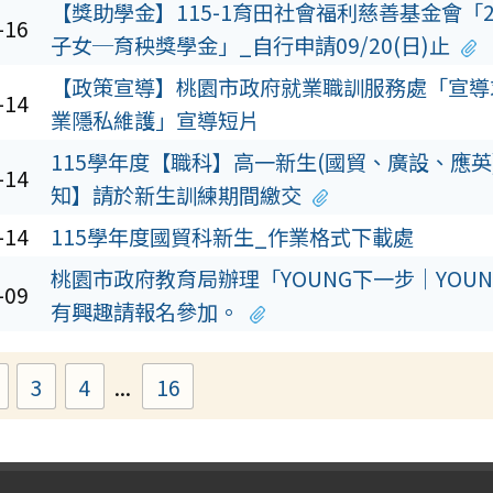
【獎助學金】115-1育田社會福利慈善基金會「2
-16
子女─育秧獎學金」_自行申請09/20(日)止
【政策宣導】桃園市政府就業職訓服務處「宣導
-14
業隱私維護」宣導短片
115學年度【職科】高一新生(國貿、廣設、應英
-14
知】請於新生訓練期間繳交
-14
115學年度國貿科新生_作業格式下載處
桃園市政府教育局辦理「YOUNG下一步｜YOU
-09
有興趣請報名參加。
3
4
...
16