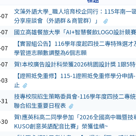
文藻外語大學_職人培育校企同行：115年南一
-07
分享座談會（外語群＆商管群）」
-07
國立高雄餐旅大學「AI+智慧餐飲LOGO設計競
【實習組公告】116學年度起四技二專特殊選才
-07
學管道志願數調整為6個志願
-07
賀!本校廣告設計科榮獲2026桃園設計獎 1銀5
【證照抵免重修】115-1證照抵免重修學分申請-10
-03
止
技專校院招生策略委員會-116學年度四技二專
-31
聯合招生重要日程表
賀!應英科高二同學參加「2026全國高中職暨技
-30
KUSO創意英語配音比賽」榮獲佳績~