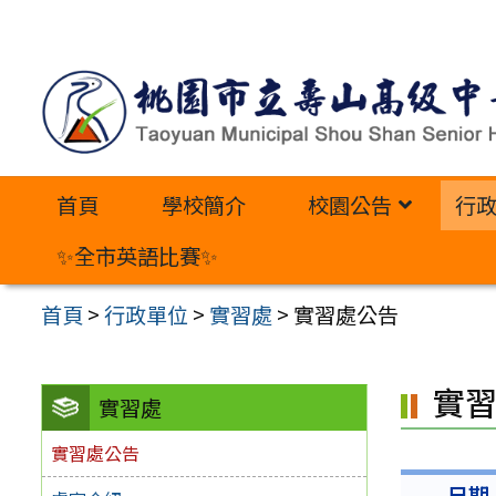
跳
至
主
要
內
首頁
學校簡介
校園公告
行
容
區
✨全市英語比賽✨
首頁
>
行政單位
>
實習處
>
實習處公告
實
實習處
實習處公告
日期