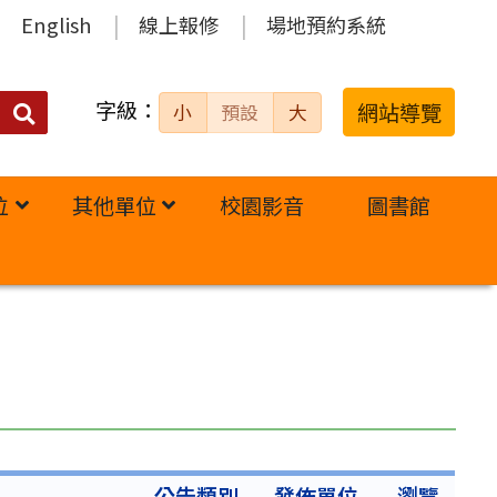
English
線上報修
場地預約系統
字級：
送出
網站導覽
小
預設
大
搜
尋：
位
其他單位
校園影音
圖書館
公告類別
發佈單位
瀏覽