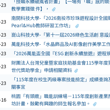
「技職永續破風者計畫」【一場有「職」感的競
-23
教學實踐徵 件】，
南開科技大學-「2026南投市珍珠遊程設計全國
-23
Pearl&Hub教師研習工作坊」
-23
崑山科技大學-「第十一屆2026綠色生活創 意
-23
萬能科技大學-「水晶飾品及AI影像創作美學工
-23
「2026萬能盃全國『ESG 創新永續旅遊』遊程
財團法人台灣兒童暨家庭扶助基金會115學年度
-23
世代獎助學金」申請相關資料
「115年度在校生丙級專案技能檢定」成績查詢
-23
關事宜
桃園「有頭鹿」職能訓練場－115年度創新產業
-16
坊計畫，鼓勵有興趣的師生報名參加。