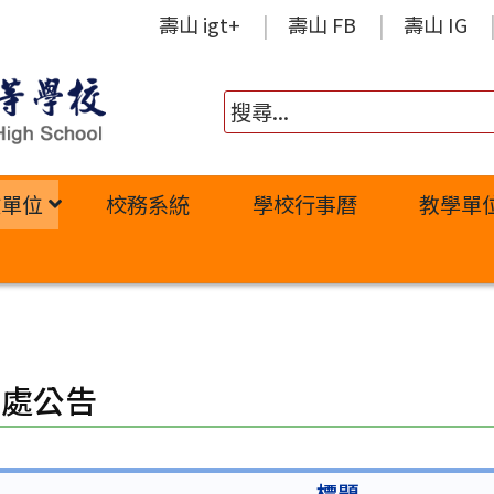
壽山 igt+
壽山 FB
壽山 IG
政單位
校務系統
學校行事曆
教學單
習處公告
標題