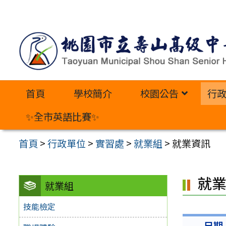
跳
至
主
要
內
首頁
學校簡介
校園公告
行
容
區
✨全市英語比賽✨
首頁
>
行政單位
>
實習處
>
就業組
>
就業資訊
就
就業組
技能檢定
日期