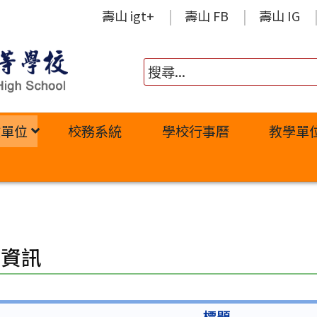
壽山 igt+
壽山 FB
壽山 IG
政單位
校務系統
學校行事曆
教學單
業資訊
標題