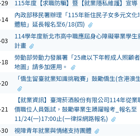
-29
115年度【求職防騙】暨【就業隱私維護】宣導
內政部移民署辦理「115年新住民子女多元文化
-14
體驗」延長報名至6/18(四)
114學年度新北市高中職應屆身心障礙畢業學生
-03
計畫
勞動部勞動力發展署「25歲以下年輕成人照顧
-18
地圖」請多加運用。
「僑生留臺就業知識挑戰賽」鼓勵僑生(含港澳生
-20
【就業資訊】臺灣菸酒股份有限公司114年從業
-21
價職位人員甄試，鼓勵畢業生踴躍報考_報名至
11/24(一)17:00止(一律採網路報名)
-30
視障青年就業與情緒支持團體