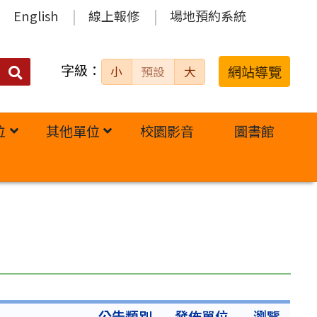
English
線上報修
場地預約系統
字級：
送出
網站導覽
小
預設
大
搜
尋：
位
其他單位
校園影音
圖書館
公告類別
發佈單位
瀏覽