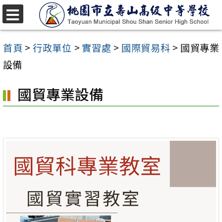
跳
至
選
單
主
首頁
>
行政單位
>
實習處
>
國際貿易科
>
國貿專業
要
設備
內
國貿專業設備
容
區