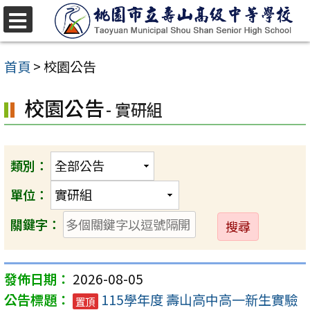
跳
至
選
單
主
首頁
>
校園公告
要
校園公告
內
- 實研組
容
區
類別：
單位：
送
關鍵字：
出
2026-08-05
115學年度 壽山高中高一新生實驗
置頂