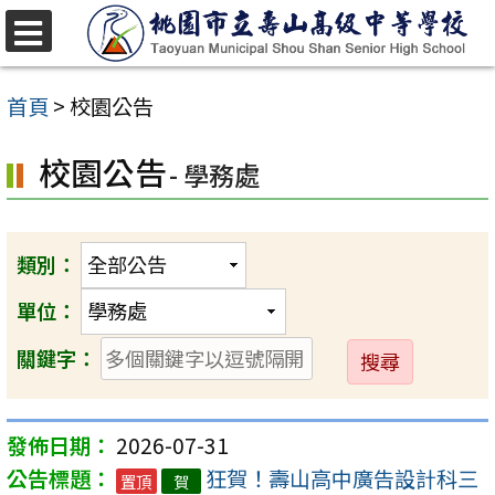
跳
至
選
單
主
首頁
>
校園公告
要
校園公告
內
- 學務處
容
區
類別：
單位：
送
關鍵字：
出
2026-07-31
狂賀！壽山高中廣告設計科三
置頂
賀