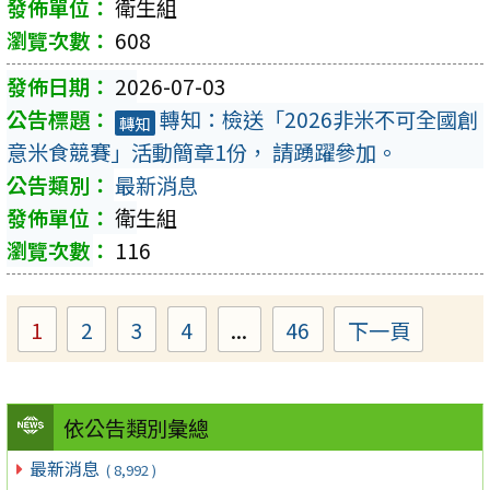
衛生組
608
2026-07-03
轉知：檢送「2026非米不可全國創
轉知
意米食競賽」活動簡章1份， 請踴躍參加。
最新消息
衛生組
116
1
2
3
4
...
46
下一頁
Page
Page
Page
Page
Page
依公告類別彙總
最新消息
( 8,992 )