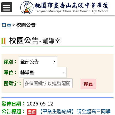
跳
至
選
單
主
首頁
>
校園公告
要
校園公告
內
- 輔導室
容
區
類別：
單位：
送
關鍵字：
出
2026-05-12
【畢業生聯絡網】請全體高三同學
置頂