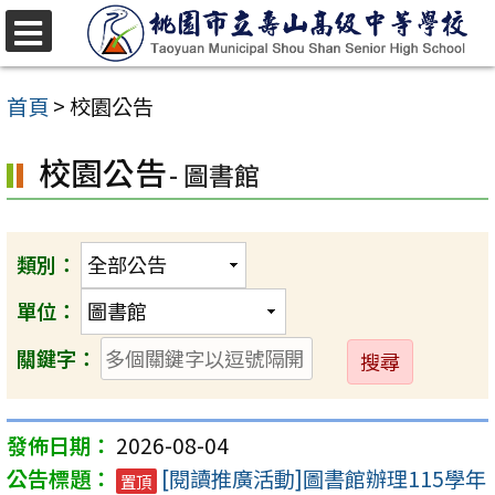
跳
至
選
單
主
首頁
>
校園公告
要
校園公告
內
- 圖書館
容
區
類別：
單位：
送
關鍵字：
出
2026-08-04
[閱讀推廣活動]圖書館辦理115學年
置頂