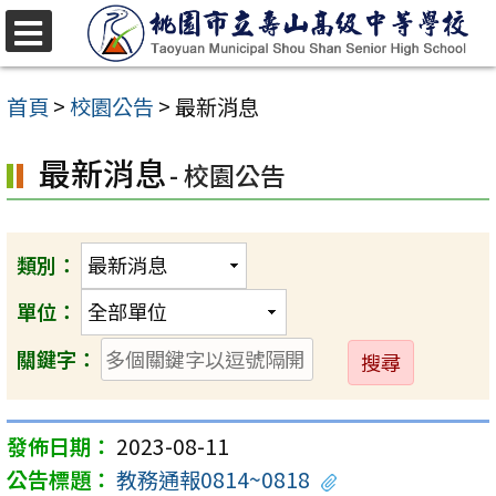
跳
至
選
單
主
首頁
>
校園公告
>
最新消息
要
最新消息
內
- 校園公告
容
區
類別：
單位：
送
關鍵字：
出
2023-08-11
教務通報0814~0818