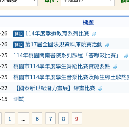
標題
-26
114年度孝道教育系列比賽
轉知
-26
第17屆全國法規資料庫競賽活動
轉知
-25
114年桃園閩南書院系列課程「答喙鼓比賽」
-25
桃園市114學年度學生舞蹈比賽實施要點
-25
桃園市114學年度學生音樂比賽及師生鄉土歌謠
-22
【國泰新世紀潛力畫展】繪畫比賽
-15
測試
1
...
6
7
8
9
Page
Page
Page
Page
Page