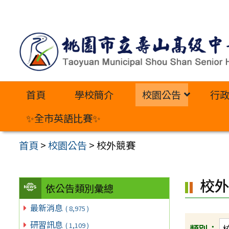
跳
至
主
要
內
首頁
學校簡介
校園公告
行
容
區
✨全市英語比賽✨
首頁
>
校園公告
>
校外競賽
校
依公告類別彙總
最新消息
( 8,975 )
研習訊息
( 1,109 )
類別：