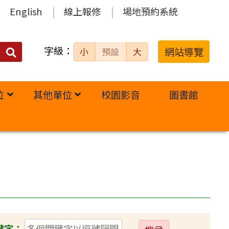
English
線上報修
場地預約系統
字級：
送出
網站導覽
小
預設
大
搜
尋：
位
其他單位
校園影音
圖書館
送
鍵字：