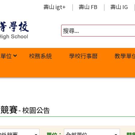
壽山 igt+
壽山 FB
壽山 IG
政單位
校務系統
學校行事曆
教學單
外競賽
- 校園公告
單位：
關