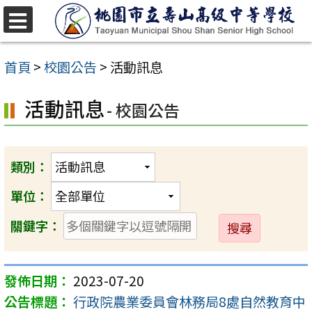
跳
至
選
單
主
首頁
>
校園公告
>
活動訊息
要
活動訊息
內
- 校園公告
容
區
類別：
單位：
送
關鍵字：
出
2023-07-20
行政院農業委員會林務局8處自然教育中